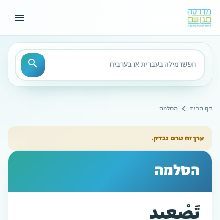
menu
חיפוש
search
chevron_left
דף הבית
הסלמה
ערך זה טרם נבדק.
הסלמה
تَصْعِيد