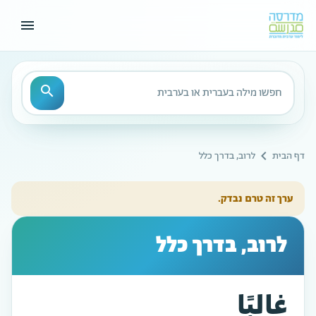
menu
חיפוש
search
chevron_left
דף הבית
לרוב, בדרך כלל
ערך זה טרם נבדק.
לרוב, בדרך כלל
غالِبًا